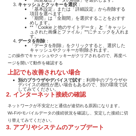
キャッシュとクッキーを選択
：
「基本設定」または「詳細設定」から削除する
項目を選べます。
「期間」は「全期間」を選択することをおすす
めします。
**「Cookie と他のサイトデータ」
と
「キャッシ
ュされた画像とファイル」**にチェックを入れま
す。
データを削除
：
「データを削除」をクリックすると、選択した
キャッシュやクッキーが削除されます。
この操作でキャッシュやクッキーがクリアされるので、再度ペ
ージを開いて動作を確認する
上記でも改善されない場合
別のブラウザやデバイスで試す
：利用中のブラウザや
デバイスの相性が悪い場合もあるので、別の環境で試
してみてください。
2. インターネット接続の確認
ネットワークが不安定だと通信が途切れる原因になります。
Wi-Fiやモバイルデータの接続状況を確認し、安定した接続に切
り替えてみてください。
3. アプリやシステムのアップデート