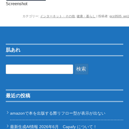
Screenshot
カテゴリー:
インターネット・その他
,
健康・暮らし
|
投稿者:
gcs9505_wp1
肌あれ
検
索:
最近の投稿
amazonで本を出版する際リフロー型が表示が出ない
最新生成AI情報 2026年6月 Capafy について！