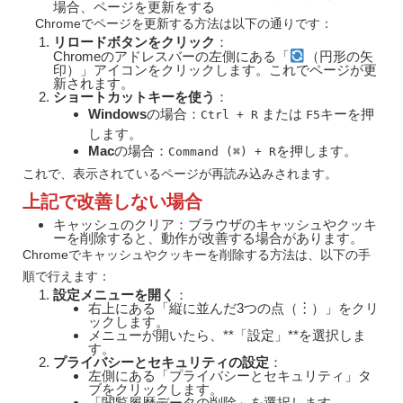
場合、ページを更新をする
Chromeでページを更新する方法は以下の通りです：
リロードボタンをクリック
：
Chromeのアドレスバーの左側にある「
（円形の矢
印）」アイコンをクリックします。これでページが更
新されます。
ショートカットキーを使う
：
Windows
の場合：
または
キーを押
Ctrl + R
F5
します。
Mac
の場合：
を押します。
Command (⌘) + R
これで、表示されているページが再読み込みされます。
上記で改善しない場合
キャッシュのクリア：ブラウザのキャッシュやクッキ
ーを削除すると、動作が改善する場合があります。
Chromeでキャッシュやクッキーを削除する方法は、以下の手
順で行えます：
設定メニューを開く
：
右上にある「縦に並んだ3つの点（︙）」をクリ
ックします。
メニューが開いたら、**「設定」**を選択しま
す。
プライバシーとセキュリティの設定
：
左側にある「プライバシーとセキュリティ」タ
ブをクリックします。
「閲覧履歴データの削除」を選択します。