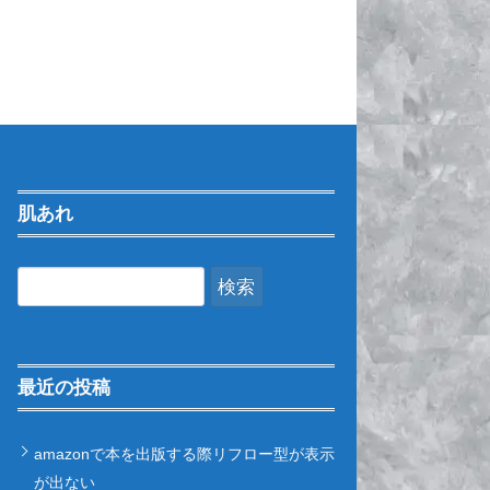
肌あれ
検
索:
最近の投稿
amazonで本を出版する際リフロー型が表示
が出ない