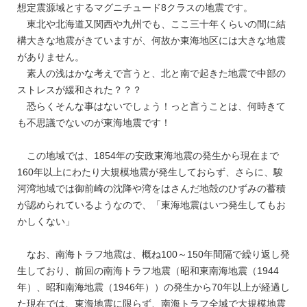
想定震源域とするマグニチュード8クラスの地震です。
東北や北海道又関西や九州でも、ここ三十年くらいの間に結
構大きな地震がきていますが、何故か東海地区には大きな地震
がありません。
素人の浅はかな考えで言うと、北と南で起きた地震で中部の
ストレスが緩和された？？？
恐らくそんな事はないでしょう！っと言うことは、何時きて
も不思議でないのが東海地震です！
この地域では、1854年の安政東海地震の発生から現在まで
160年以上にわたり大規模地震が発生しておらず、さらに、駿
河湾地域では御前崎の沈降や湾をはさんだ地殻のひずみの蓄積
が認められているようなので、「東海地震はいつ発生してもお
かしくない」
なお、南海トラフ地震は、概ね100～150年間隔で繰り返し発
生しており、前回の南海トラフ地震（昭和東南海地震（1944
年）、昭和南海地震（1946年））の発生から70年以上が経過し
た現在では、東海地震に限らず、南海トラフ全域で大規模地震