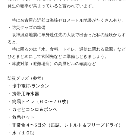
発生の確率が高まっていると言われています。
特に名古屋市近郊は海抜ゼロメートル地帯がたくさん有り、
・防災グッズの準備
阪神淡路地震に単身赴任先の大阪で出会った私の経験からす
ると、
特に困るのは「水、食料、トイレ、通信に関わる電源」など
ひとまとめにして玄関先などに準備しときましょう。
・津波対策（避難場所）の高層ビルの確認など
防災グッズ（参考）
・懐中電灯
/ランタン
・携帯用浄水器
・簡易トイレ（６０〜７０枚）
・カセとコンロ＆ボンベ
・救急セット
・非常食４〜6日分（缶詰、レトルト＆フリーズドライ）
・水（１０L)